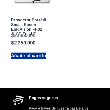
Proyector Portátil
Smart Epson
EpiqVision FH02
3LCD Full-HD
El
$
3.699.000
precio
El
$
2.350.000
original
precio
era:
actual
$3.699.000.
Añadir al carrito
es:
$2.350.000.
Pagos seguros
Paga a través de nuestra pasarela de